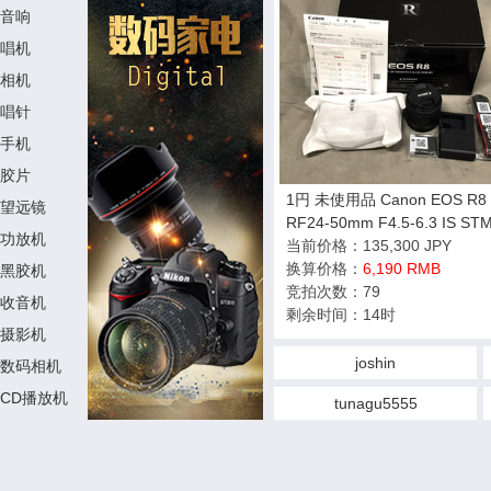
音响
唱机
相机
唱针
手机
胶片
1円 未使用品 Canon EOS R8
望远镜
RF24-50mm F4.5-6.3 IS ST
功放机
KID ミラーレス一眼 デジカメ
当前价格：135,300 JPY
ャノン 光学機器
换算价格：
6,190 RMB
黑胶机
竞拍次数：79
收音机
剩余时间：14时
摄影机
joshin
数码相机
CD播放机
tunagu5555
查看更多