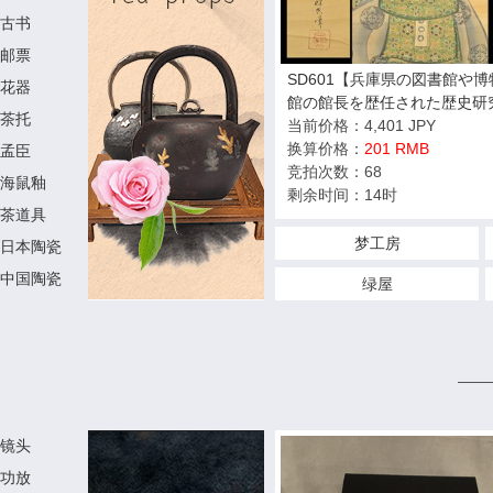
古书
邮票
SD601【兵庫県の図書館や博
花器
館の館長を歴任された歴史研
茶托
家遺族委託品】掛軸 酒井抱
当前价格：4,401 JPY
一 翁図 下村観山-鑑定 
换算价格：
201 RMB
孟臣
品
竞拍次数：68
海鼠釉
剩余时间：14时
茶道具
梦工房
日本陶瓷
中国陶瓷
绿屋
查看更多
——
镜头
功放