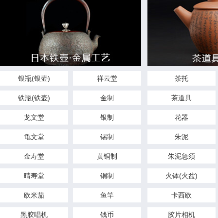
银瓶(银壶)
祥云堂
茶托
铁瓶(铁壶)
金制
茶道具
龙文堂
银制
花器
龟文堂
锡制
朱泥
金寿堂
黄铜制
朱泥急须
晴寿堂
铜制
火钵(火盆)
欧米茄
鱼竿
卡西欧
黑胶唱机
钱币
胶片相机