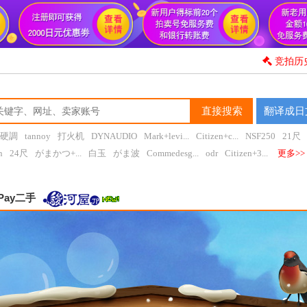
竞拍历
直接搜索
翻译成日
硬調
tannoy
打火机
DYNAUDIO
Mark+levi...
Citizen+c...
NSF250
21尺
n
24尺
がまかつ+...
白玉
がま波
Commedesg...
odr
Citizen+3...
更多>>
Pay二手