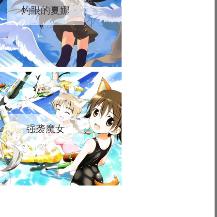
灼眼的夏娜
强袭魔女