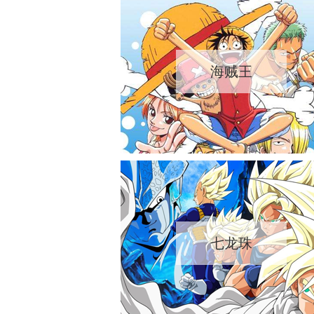
海贼王
七龙珠