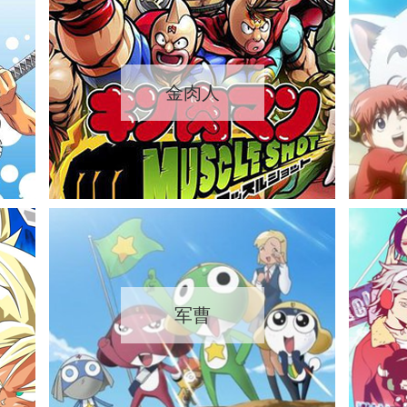
金肉人
军曹