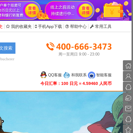
史
我的收藏夹
手机App下载
帮助中心
常用工具
文搜索
周一至周日 9:00 - 23:00
bucherer
首
QQ客服
和我联系
智能客服
页
会
今日汇率：100 日元 = 4.59460 人民币
员
联
中
系
联
心
QQ
系
发
旺
送
投
旺
邮
诉
收