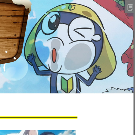
件
QQ
藏
我
夹
的
订
单