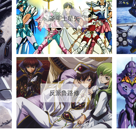
圣斗士星矢
反派鲁路修