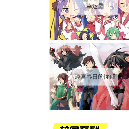
幸运星
凉宫春日的忧郁