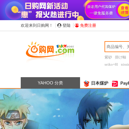
欢迎来到日购网！
登陆
免费注册
紫砂
掛け軸
seiko+8l
nissi
YAHOO 分类
日本煤炉
Pay