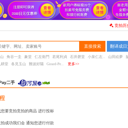
竞拍历
直接搜索
翻译成日
山
角谷一圭
象堂
仁左衛門
若尾利貞
石井磬堂
小泉仁左...
山田絵夢
丸耕堂
各見玉山
難波好陽
Girard-Pe...
更多>>
Pay二手
程
找您要竞拍竞拍的商品
进行投标
竞拍成功我们会
通知您进行付款