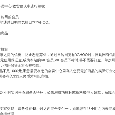
会员中心
收货确认中进行签收
日购网的会员
能通过日购网竞拍日本YAHOO。
的商品
后投标
家之间的信誉，防止恶意弃标，通过日购网竞拍YAHOO时，日购网有信
00元信用保证金,成为本站的VIP会员,VIP会员下标时,将不需要订金。
，信用保证金将会被扣除。
商品不足1000元,那您需要在您的会员中心里存入您要竞拍商品的实际订金
您需要存入333人民币才可以竞拍。
24小时实时检查您是否得标，如果您成功得标或价格被他人超越，系统
卖家交易，请务必在48小时之内完全支付一，如果您在48小时之内未完
弃标处理.