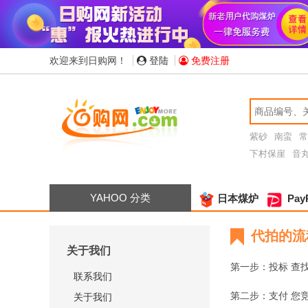
欢迎来到日购网！
登陆
免费注册
紫砂
南蛮
常
下村保崖
音
YAHOO 分类
日本煤炉
Pay
代拍的流
关于我们
第一步：投标
查
联系我们
第二步：支付
您
关于我们