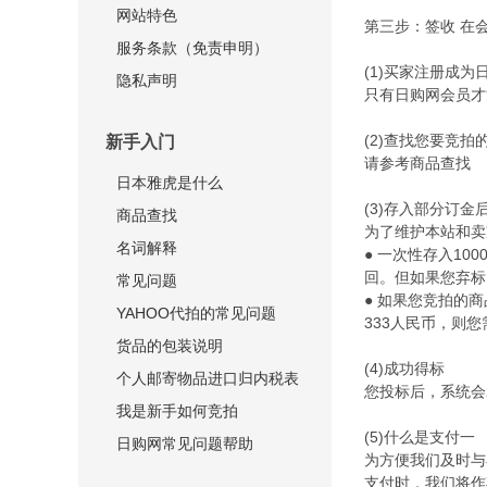
网站特色
第三步：签收
在
服务条款（免责申明）
(1)买家注册成为
隐私声明
只有日购网会员才
(2)查找您要竞拍
新手入门
请参考商品查找
日本雅虎是什么
(3)存入部分订金
商品查找
为了维护本站和卖
名词解释
● 一次性存入10
回。但如果您弃标
常见问题
● 如果您竞拍的
YAHOO代拍的常见问题
333人民币，则
货品的包装说明
(4)成功得标
个人邮寄物品进口归内税表
您投标后，系统会
我是新手如何竞拍
(5)什么是支付一
日购网常见问题帮助
为方便我们及时与
支付时，我们将作