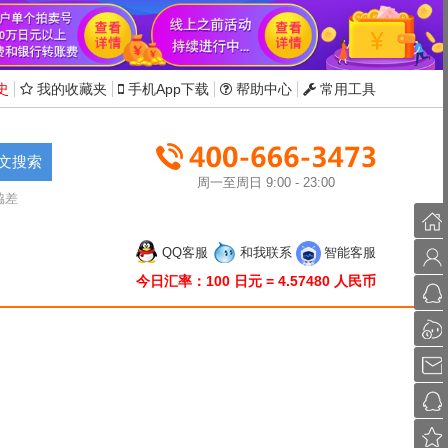
史
我的收藏夹
手机App下载
帮助中心
常用工具
文搜索
周一至周日 9:00 - 23:00
脇差
首
QQ客服
和我联系
智能客服
页
会
今日汇率：100 日元 = 4.57480 人民币
员
联
中
系
联
心
QQ
系
发
旺
送
投
旺
邮
诉
收