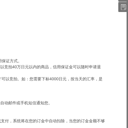
件
QQ
藏
我
夹
的
订
单
用保证方式。
单次可以竞拍40万日元以内的商品，信用保证金可以随时申请退
才可以竞拍。如：您需要下标4000日元，按当天的汇率，是
会自动邮件或手机短信通知您。
成支付，系统将在您的订金中自动扣除，当您的订金金额不够