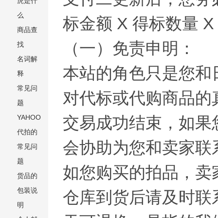
虎是什
么
标金额 X 得标数量 X
商品查
（一）免责申明：
找
名词解
本站的角色只是您和
释
常见问
对代标或代购商品的
题
YAHOO
交易成功结束，如果
代拍的
会协助为您和卖家联
常见问
题
如您购买的拍品，卖
货品的
包装说
仓库到货后请及时联
明