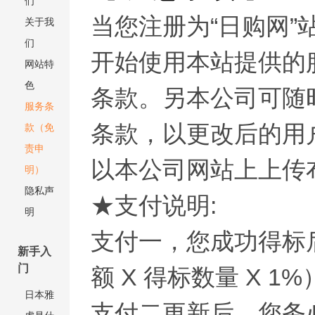
们
当您注册为“日购网”
关于我
们
开始使用本站提供的
网站特
色
条款。另本公司可随
服务条
条款，以更改后的用
款（免
责申
以本公司网站上上传
明）
隐私声
★支付说明:
明
支付一，您成功得标后
新手入
门
额 X 得标数量 X 1%
日本雅
支付二更新后，您务