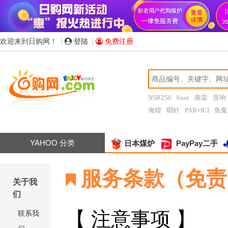
欢迎来到日购网！
登陆
免费注册
NSR250
bose
南蛮
音响
海煌
唱针
PAR+ICI
魚集
YAHOO 分类
日本煤炉
PayPay二手
服务条款（免责
关于我
们
【 注意事项 】
联系我