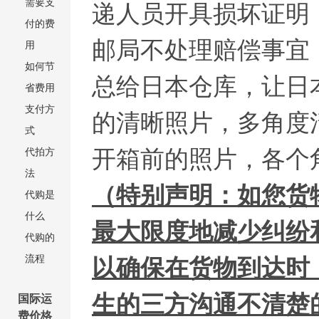
需要支
递人员开具损坏证明
付的费
邮局不处理赔偿事宜
用
如何节
总给日本仓库，让日
省费用
支付方
的清晰照片，多角度清
式
开箱前的照片，各个
代拍方
法
（特别声明：如您货
代购是
什么
最大限度地减少纠纷
代购的
流程
以确保在货物到达时
生的三方沟通不清楚
国际运
费价格