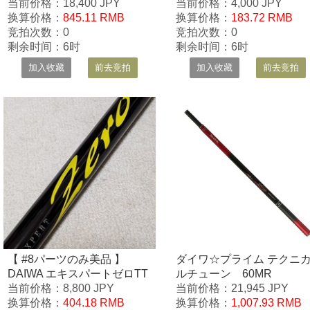
当前价格：18,400 JPY
C
当前价格：4,000 JPY
换算价格：
845.11 RMB
换算价格：
183.72 RMB
竞拍次数：0
竞拍次数：0
剩余时间：6时
剩余时间：6时
加入收藏
前去竞拍
加入收藏
前去竞拍
【 #8パーツのみ美品 】
ダイワ☆プライム テクニ
DAIWA エキスパートゼロTT
ルチューン 60MR
カスタムH85 #8B 下栓付き
当前价格：8,800 JPY
当前价格：21,945 JPY
予備用に最適
换算价格：
404.18 RMB
换算价格：
1,007.93 RMB