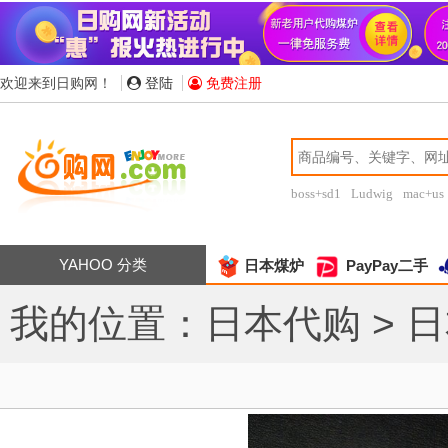
欢迎来到日购网！
登陆
免费注册
boss+sd1
Ludwig
mac+us
YAHOO 分类
日本煤炉
PayPay二手
我的位置：
日本代购 > 