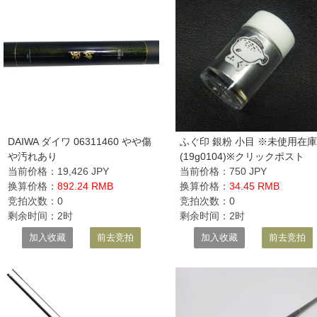
DAIWA ダイワ 06311460 やや傷
ふぐ印 銀粉 小目 ※未使用在
や汚れあり
(19g0104)※クリックポスト
当前价格：19,426 JPY
当前价格：750 JPY
换算价格：
892.24 RMB
换算价格：
34.45 RMB
竞拍次数：0
竞拍次数：0
剩余时间：2时
剩余时间：2时
加入收藏
前去竞拍
加入收藏
前去竞拍