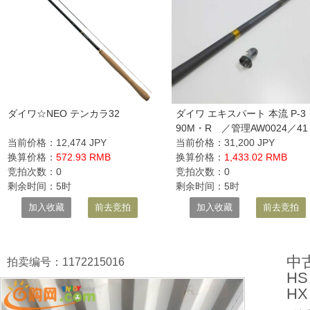
ダイワ☆NEO テンカラ32
ダイワ エキスパート 本流 P-3
90M・R ／管理AW0024／41
当前价格：12,474 JPY
当前价格：31,200 JPY
换算价格：
572.93 RMB
换算价格：
1,433.02 RMB
竞拍次数：0
竞拍次数：0
剩余时间：5时
剩余时间：5时
加入收藏
前去竞拍
加入收藏
前去竞拍
中
拍卖编号：1172215016
HS
H