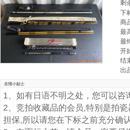
剩
下
商
最
最
开
结
出
友情小贴士
1、如有日语不明之处，您可以咨
2、竞拍收藏品的会员,特别是拍
担保,所以请您在下标之前充分确